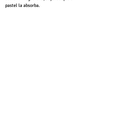
pastel la absorba.
Déjalo enfriar y sugerimos servirlo un 
par de horas después para que la 
Magdalena absorba bien el glaseado.